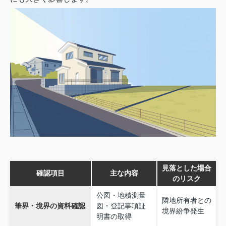
見落とした場合
確認項目
主な内容
のリスク
公図・地積測量
隣地所有者との
筆界・境界の資料確認
図・登記事項証
境界紛争発生
明書の取得