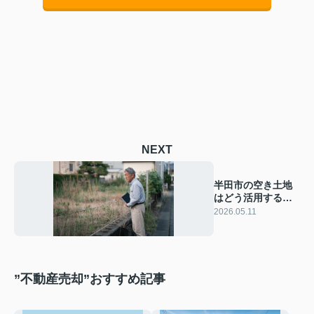
NEXT
半田市の空き土地
はどう活用する？
活用方法と相続後
2026.05.11
の進め方を解説
”不動産売却”おすすめ記事