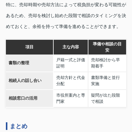
特に、売却時期や売却方法によって税負担が変わる可能性が
あるため、売却を検討し始めた段階で相談のタイミングを決
めておくと、余裕を持って準備を進めることができます。
準備や相談の目
項目
主な内容
安
戸籍一式と評価
売却検討から早
書類の整理
証明
期着手
売却方針と代金
書類準備と並行
相続人の話し合い
分配
実施
市役所案内と専
疑問が出た段階
相談窓口の活用
門家
で相談
まとめ