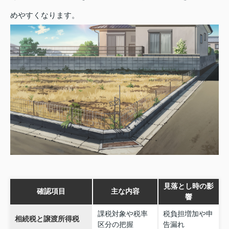
めやすくなります。
見落とし時の影
確認項目
主な内容
響
課税対象や税率
税負担増加や申
相続税と譲渡所得税
区分の把握
告漏れ