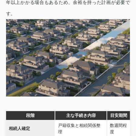
年以上かかる場合もあるため、余裕を持った計画が必要で
す。
段階
主な手続き内容
目安期間
戸籍収集と相続関係整
数週間程
相続人確定
理
度