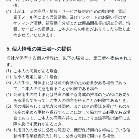
供。
(4) 上記１、３の商品・情報・サービス提供のための郵便物、電話、
電子メール等による営業活動、及びアンケートのお願い等のマー
ケティング活動、顧客動向分析または商品開発等の調査分析。情
報、サービスの提供は、ご本人からの申出がありましたら取り止
めさせていただきます。
5. 個人情報の第三者への提供
当社が保有する個人情報は、以下の場合に、第三者へ提供されま
す。
(1) ご本人の同意がある場合。
(2) 法令の規定に基づく場合。
(3) 人の生命、身体または財産の保護のため必要がある場合であっ
て、ご本人の同意を得ることが困難である場合。
(4) 公衆衛生の向上または児童の健全な育成の推進のため特に必要が
ある場合であって、ご本人の同意を得ることが困難であるとき。
(5) 国の機関もしくは地方公共団体、またはその委託を受けたものが
法令の定める事務を遂行することに対して協力する必要がある場
合であって、ご本人の同意を得ることにより当該事務の遂行に支
障を及ぼす恐れがあるとき。
(6) 利用目的の達成に必要な範囲で、機密保持契約を締結している信
頼出来る業務委託先に対し、必要な範囲で開示する場合。