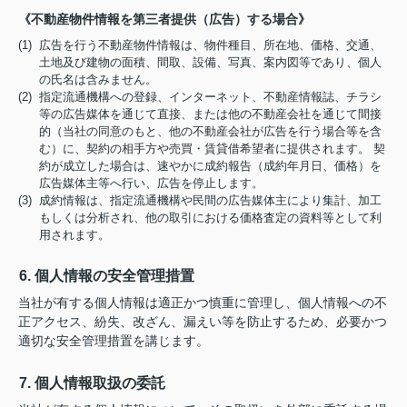
《不動産物件情報を第三者提供（広告）する場合》
(1) 広告を行う不動産物件情報は、物件種目、所在地、価格、交通、
土地及び建物の面積、間取、設備、写真、案内図等であり、個人
の氏名は含みません。
(2) 指定流通機構への登録、インターネット、不動産情報誌、チラシ
等の広告媒体を通じて直接、または他の不動産会社を通じて間接
的（当社の同意のもと、他の不動産会社が広告を行う場合等を含
む）に、契約の相手方や売買・賃貸借希望者に提供されます。 契
約が成立した場合は、速やかに成約報告（成約年月日、価格）を
広告媒体主等へ行い、広告を停止します。
(3) 成約情報は、指定流通機構や民間の広告媒体主により集計、加工
もしくは分析され、他の取引における価格査定の資料等として利
用されます。
6. 個人情報の安全管理措置
当社が有する個人情報は適正かつ慎重に管理し、個人情報への不
正アクセス、紛失、改ざん、漏えい等を防止するため、必要かつ
適切な安全管理措置を講じます。
7. 個人情報取扱の委託