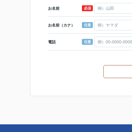
お名前
必須
お名前（カナ）
任意
電話
任意