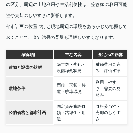
の区分、周辺の土地利用や生活利便性は、空き家の利用可能
性や売却のしやすさに影響します。
都市計画の位置づけと現地周辺の環境をあらかじめ把握して
おくことで、査定結果の背景も理解しやすくなります。
確認項目
主な内容
査定への影響
築年数・劣化・
補修費用見込
建物と設備の状態
設備稼働状況
み・評価水準
利用しやす
面積・形状・接
敷地条件
さ・需要の見
道・駐車環境
込み
固定資産税評価
価格妥当性・
公的価格と都市計画
額・路線価・用
売却のしやす
途
さ