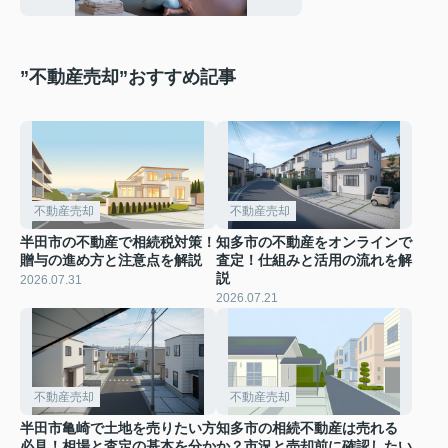
”不動産売却”おすすめ記事
不動産売却
不動産売却
半田市の不動産で相続税対策！
知多市の不動産をオンラインで
贈与の進め方と注意点を解説
査定！仕組みと活用の流れを解
説
2026.07.31
2026.07.21
不動産売却
不動産売却
半田市亀崎で土地を売りたい方
知多市の相続不動産は売れる
必見！相場と査定の基本を分か
か？市況と売却前に確認したい