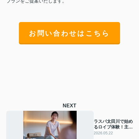
プランをご提案いたします。
お問い合わせはこちら
NEXT
ラスパ太田川で始め
るロイブ体験！主婦
にうれしい通い方と
2026.05.22
料金ガイド