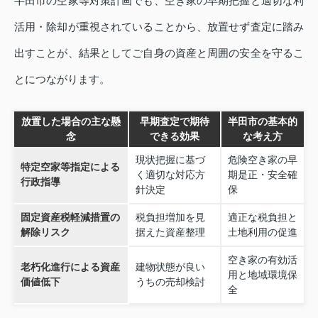
半田市の空家等対策計画でも、空き家の早期把握と適切な利
活用・除却が重視されていることから、放置せず査定に踏み
出すことが、結果としてご自身の資産と周囲の安全を守るこ
とにつながります。
放置した場合の主な懸
早期査定で期待
半田市の基本的
念
できる効果
な考え方
現状把握に基づ
危険空き家の早
特定空家等指定による
く適切な対応方
期是正・安全確
行政指導
針決定
保
固定資産税軽減措置の
税負担増加を見
適正な税負担と
解除リスク
据えた資産整理
土地利用の促進
空き家の有効活
老朽化進行による資産
建物状態が良い
用と地域環境保
価値低下
うちの売却検討
全