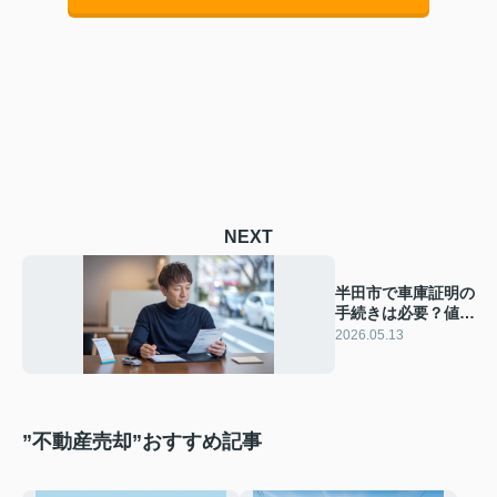
NEXT
半田市で車庫証明の
手続きは必要？値段
の目安と費用を抑え
2026.05.13
るポイント
”不動産売却”おすすめ記事