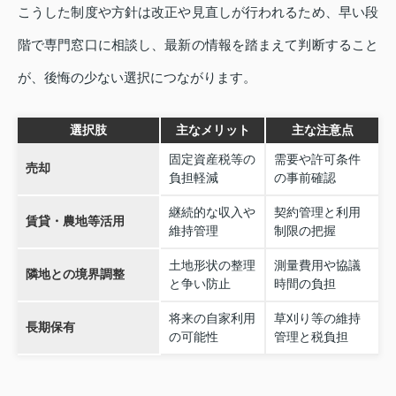
こうした制度や方針は改正や見直しが行われるため、早い段
階で専門窓口に相談し、最新の情報を踏まえて判断すること
が、後悔の少ない選択につながります。
選択肢
主なメリット
主な注意点
固定資産税等の
需要や許可条件
売却
負担軽減
の事前確認
継続的な収入や
契約管理と利用
賃貸・農地等活用
維持管理
制限の把握
土地形状の整理
測量費用や協議
隣地との境界調整
と争い防止
時間の負担
将来の自家利用
草刈り等の維持
長期保有
の可能性
管理と税負担