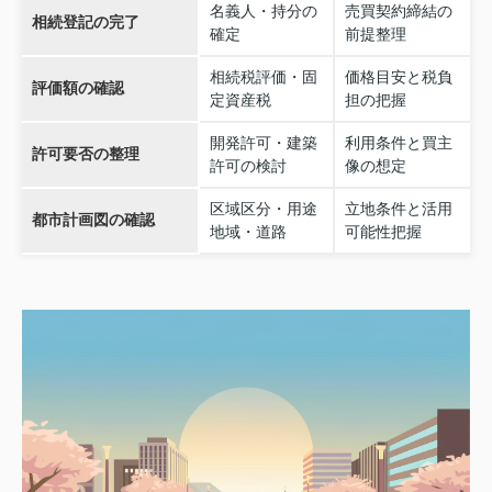
名義人・持分の
売買契約締結の
相続登記の完了
確定
前提整理
相続税評価・固
価格目安と税負
評価額の確認
定資産税
担の把握
開発許可・建築
利用条件と買主
許可要否の整理
許可の検討
像の想定
区域区分・用途
立地条件と活用
都市計画図の確認
地域・道路
可能性把握