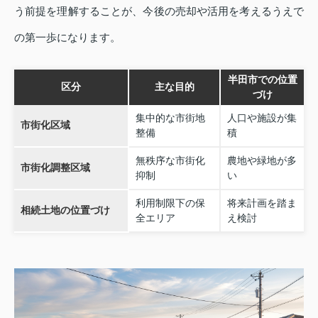
う前提を理解することが、今後の売却や活用を考えるうえで
の第一歩になります。
半田市での位置
区分
主な目的
づけ
集中的な市街地
人口や施設が集
市街化区域
整備
積
無秩序な市街化
農地や緑地が多
市街化調整区域
抑制
い
利用制限下の保
将来計画を踏ま
相続土地の位置づけ
全エリア
え検討