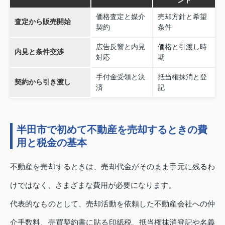
ント
価格査定と媒介
売却方針と希望
査定から販売開始
契約
条件
広告反響と内見
価格と引渡し時
内見と条件交渉
対応
期
手付金受領と決
抵当権抹消と登
契約から引き渡し
済
記
半田市で初めて不動産を売却するときの費
用と税金の基本
不動産を売却するときは、売却代金がそのまま手元に残るわ
けではなく、さまざまな費用が必要になります。
代表的なものとして、売却活動を依頼した不動産会社への仲
介手数料、売買契約書に貼る印紙税、抵当権抹消登記や名義