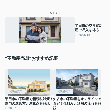
NEXT
半田市の空き家活
用で収入を得るに
は？具体的な方法
2026.05.15
と注意点を解説
”不動産売却”おすすめ記事
不動産売却
不動産売却
半田市の不動産で相続税対策！
知多市の不動産をオンラインで
贈与の進め方と注意点を解説
査定！仕組みと活用の流れを解
説
2026.07.31