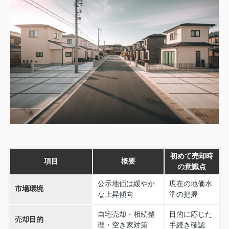
初めて売却時
項目
概要
の意識点
公示地価は緩やか
現在の地価水
市場環境
な上昇傾向
準の把握
自宅売却・相続整
目的に応じた
売却目的
理・空き家対策
手続き確認