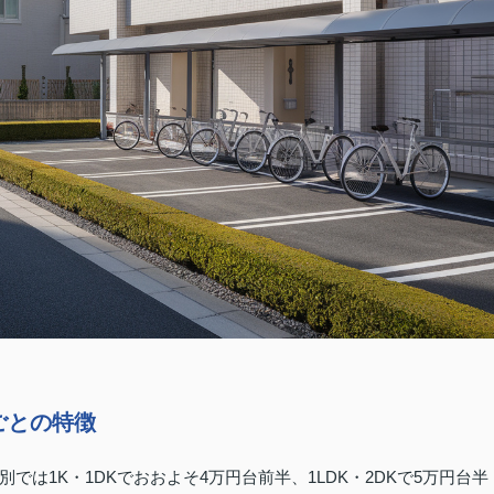
ごとの特徴
は1K・1DKでおおよそ4万円台前半、1LDK・2DKで5万円台半