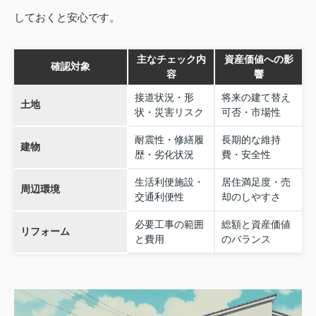
しておくと安心です。
主なチェック内
資産価値への影
確認対象
容
響
接道状況・形
将来の建て替え
土地
状・災害リスク
可否・市場性
耐震性・修繕履
長期的な維持
建物
歴・劣化状況
費・安全性
生活利便施設・
居住満足度・売
周辺環境
交通利便性
却のしやすさ
必要工事の範囲
総額と資産価値
リフォーム
と費用
のバランス