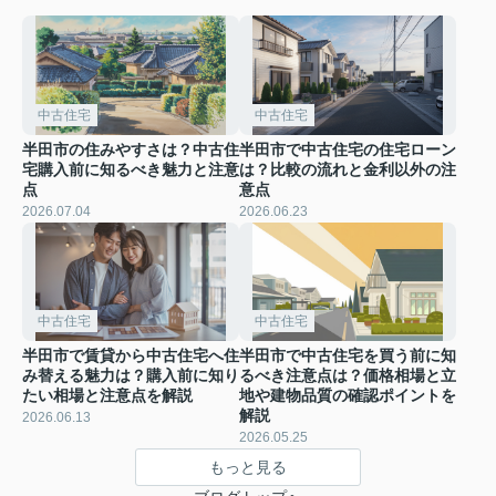
中古住宅
中古住宅
半田市の住みやすさは？中古住
半田市で中古住宅の住宅ローン
宅購入前に知るべき魅力と注意
は？比較の流れと金利以外の注
点
意点
2026.07.04
2026.06.23
中古住宅
中古住宅
半田市で賃貸から中古住宅へ住
半田市で中古住宅を買う前に知
み替える魅力は？購入前に知り
るべき注意点は？価格相場と立
たい相場と注意点を解説
地や建物品質の確認ポイントを
解説
2026.06.13
2026.05.25
もっと見る