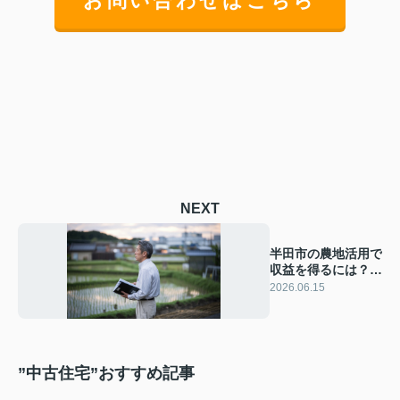
お問い合わせはこちら
NEXT
半田市の農地活用で
収益を得るには？相
続後に検討したい具
2026.06.15
体策を解説
”中古住宅”おすすめ記事