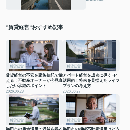
と安全性を解説
”賃貸経営”おすすめ記事
賃貸経営
賃貸経営
賃貸経営の不安を家族信託で備
アパート経営を成功に導くFP
える！不動産オーナーが今見直
活用術！将来を見据えたライフ
したい承継のポイント
プランの考え方
2026.06.28
2026.06.27
賃貸経営
賃貸経営
半田市の農地活用で収益を得る
半田市の相続不動産活用はどう