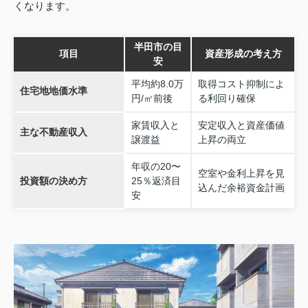
くなります。
半田市の目
項目
資産形成の考え方
安
平均約8.0万
取得コスト抑制によ
住宅地地価水準
円/㎡前後
る利回り確保
家賃収入と
安定収入と資産価値
主な不動産収入
譲渡益
上昇の両立
年収の20〜
空室や金利上昇を見
投資額の決め方
25％返済目
込んだ余裕資金計画
安