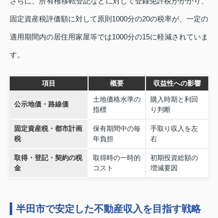
さらに、所有権移転登記などに対して登録免許税がかかり、
固定資産税評価額に対して原則1000分の20の税率が、一定の
適用期間内の居住用家屋等では1000分の15に軽減されていま
す。
項目
概要
収益性への影響
土地価格水準の
購入時期と利回
公示地価・路線価
指標
り判断
固定資産税・都市計画
保有期間中の毎
手取り収入を左
税
年負担
右
取得・登記・契約の税
取得時の一時的
初期投資総額の
金
コスト
増減要因
半田市で安定した不動産収入を目指す戦略