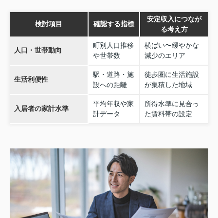
安定収入につなが
検討項目
確認する指標
る考え方
町別人口推移
横ばい〜緩やかな
人口・世帯動向
や世帯数
減少のエリア
駅・道路・施
徒歩圏に生活施設
生活利便性
設への距離
が集積した地域
平均年収や家
所得水準に見合っ
入居者の家計水準
計データ
た賃料帯の設定