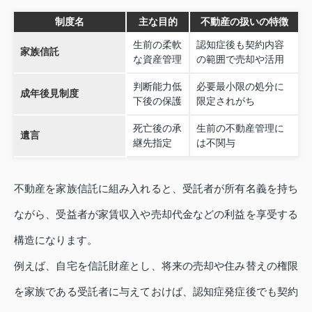
制度名
主な目的
不動産の扱いの特徴
生前の柔軟
認知症後も契約内容
家族信託
な資産管理
の範囲で売却や活用
判断能力低
必要最小限の処分に
成年後見制度
下後の保護
限定されがち
死亡後の承
生前の不動産管理に
遺言
継先指定
は不関与
不動産を家族信託に組み入れると、受託者が所有名義を持ち
ながら、受益者が家賃収入や売却代金などの利益を享受する
構造になります。
例えば、自宅を信託財産とし、将来の売却や住み替えの権限
を家族である受託者に与えておけば、認知症発症後でも契約