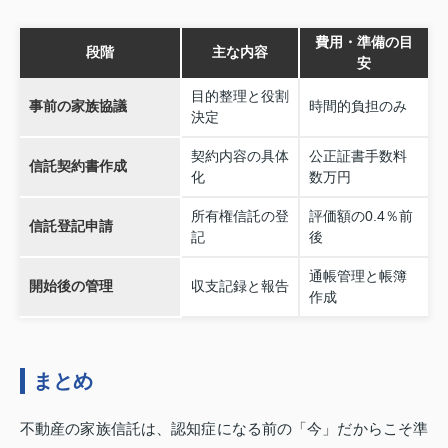
費用・準備の目
段階
主な内容
安
目的整理と役割
事前の家族協議
時間的負担のみ
決定
契約内容の具体
公正証書手数料
信託契約書作成
化
数万円
所有権信託の登
評価額の0.4％前
信託登記申請
記
後
通帳管理と帳簿
開始後の管理
収支記録と報告
作成
まとめ
不動産の家族信託は、認知症になる前の「今」だからこそ準