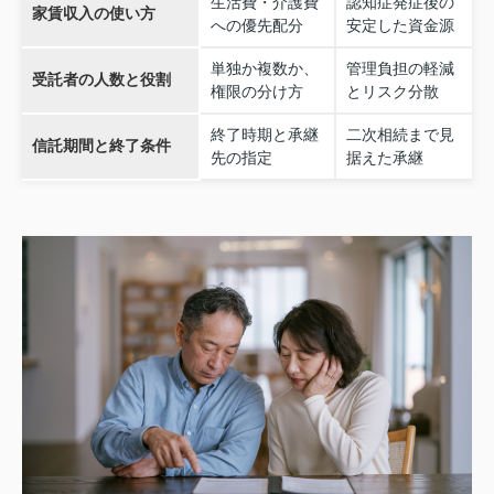
生活費・介護費
認知症発症後の
家賃収入の使い方
への優先配分
安定した資金源
単独か複数か、
管理負担の軽減
受託者の人数と役割
権限の分け方
とリスク分散
終了時期と承継
二次相続まで見
信託期間と終了条件
先の指定
据えた承継