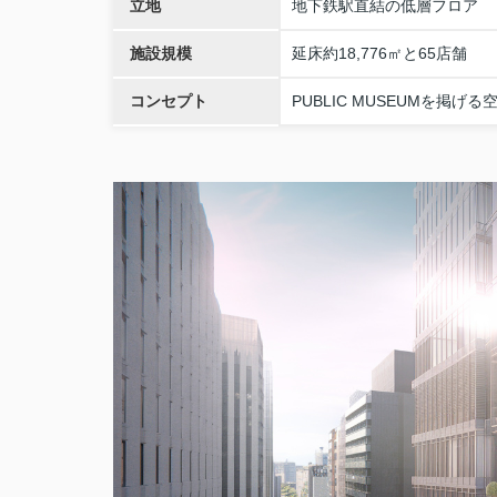
立地
地下鉄駅直結の低層フロア
施設規模
延床約18,776㎡と65店舗
コンセプト
PUBLIC MUSEUMを掲げる