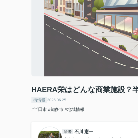
HAERA栄はどんな商業施設
街情報
2026.06.25
#半田市
#知多市
#地域情報
石川 憲一
筆者