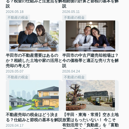
る？税金の仕組みと注意点を解
相続後の計算と節税の基本を解
説
説
2026.05.18
2026.05.11
不動産の税金
不動産の税金
半田市の不動産需要はあるの
半田市の中古戸建売却相場は？
か？相続した土地や家の活用と
今の価格帯と適正な売り方を解
売却の考え方
説
2026.05.07
2026.04.24
不動産の税金
不動産の税金
不動産売却の税金はどう決ま
【半田・東海・常滑】空き土地
る？仕組みと節税の基本を解説
放置はもったいない！ 今こそ
有効活用で「負動産」を「富動
2026.04.17