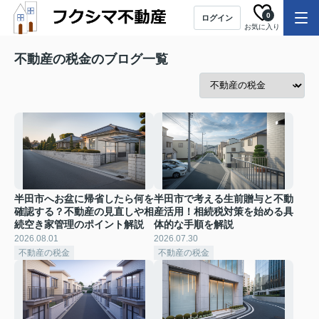
0
ログイン
お気に入り
不動産の税金のブログ一覧
半田市へお盆に帰省したら何を
半田市で考える生前贈与と不動
確認する？不動産の見直しや相
産活用！相続税対策を始める具
続空き家管理のポイント解説
体的な手順を解説
2026.08.01
2026.07.30
不動産の税金
不動産の税金