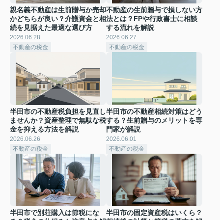
親名義不動産は生前贈与か売却
不動産の生前贈与で損しない方
かどちらが良い？介護資金と相
法とは？FPや行政書士に相談
続を見据えた最適な選び方
する流れを解説
2026.06.28
2026.06.27
不動産の税金
不動産の税金
半田市の不動産税負担を見直し
半田市の不動産相続対策はどう
ませんか？資産整理で無駄な税
する？生前贈与のメリットを専
金を抑える方法を解説
門家が解説
2026.06.26
2026.06.01
不動産の税金
不動産の税金
半田市で別荘購入は節税にな
半田市の固定資産税はいくら？