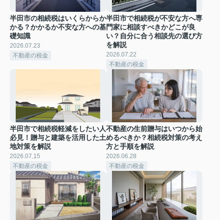
半田市の相続税はいくらからか
半田市で相続税が不安な方へ専
かる？かかるか不安な方への基
門家に相談すべきかどこが良
礎知識
い？自分に合う相談先の選び方
を解説
2026.07.23
2026.07.22
不動産の税金
不動産の税金
半田市で相続税軽減をしたい人
不動産の生前贈与はいつから始
必見！贈与と建築を活用した土
めるべきか？相続税対策の考え
地対策を解説
方と手順を解説
2026.07.15
2026.06.28
不動産の税金
不動産の税金