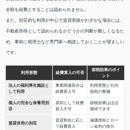
全額を経費とすることは認められません。
また、別荘的な利用が中心で賃貸実績がわずかな場合には、
不動産所得として認められるかどうかの判断が難しくなるた
め、事前に税理士など専門家へ相談しておくことが望ましい
です。
節税効果のポイ
利用形態
経費算入の可否
ント
法人の福利厚生施設と
事業関連部分は
利用実態と社内
して利用
経費算入可
規程の整備
個人の完全な保養用別
原則として経費
節税効果はほぼ
荘
算入不可
期待できず
賃貸割合に応じ
減価償却とロー
賃貸併用の別荘
て経費算入
ン金利の按分