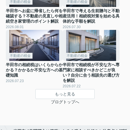
不動産の税金
不動産の税金
半田市へお盆に帰省したら何を
半田市で考える生前贈与と不動
確認する？不動産の見直しや相
産活用！相続税対策を始める具
続空き家管理のポイント解説
体的な手順を解説
2026.08.01
2026.07.30
不動産の税金
不動産の税金
半田市の相続税はいくらからか
半田市で相続税が不安な方へ専
かる？かかるか不安な方への基
門家に相談すべきかどこが良
礎知識
い？自分に合う相談先の選び方
を解説
2026.07.23
2026.07.22
もっと見る
ブログトップへ