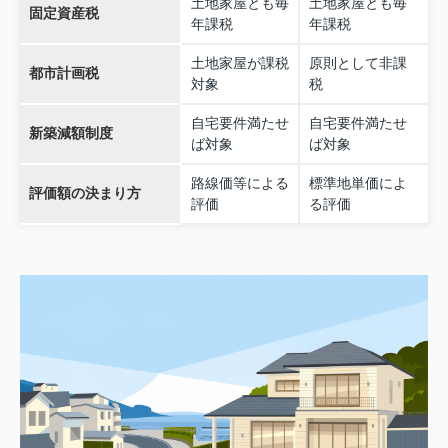
土地家屋とも毎
土地家屋とも毎
固定資産税
年課税
年課税
土地家屋が課税
原則として非課
都市計画税
対象
税
自宅要件満たせ
自宅要件満たせ
新築減額制度
ば対象
ば対象
路線価等による
標準地単価によ
評価額の決まり方
評価
る評価