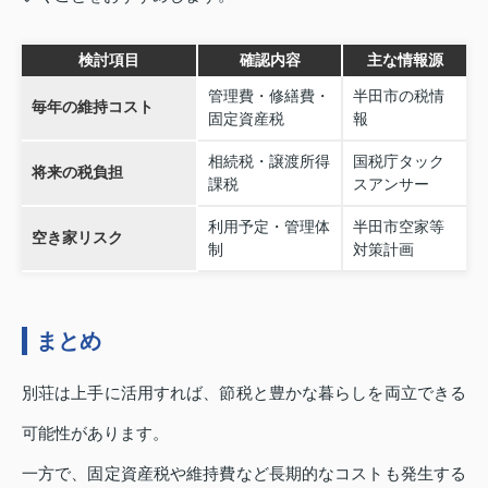
検討項目
確認内容
主な情報源
管理費・修繕費・
半田市の税情
毎年の維持コスト
固定資産税
報
相続税・譲渡所得
国税庁タック
将来の税負担
課税
スアンサー
利用予定・管理体
半田市空家等
空き家リスク
制
対策計画
まとめ
別荘は上手に活用すれば、節税と豊かな暮らしを両立できる
可能性があります。
一方で、固定資産税や維持費など長期的なコストも発生する