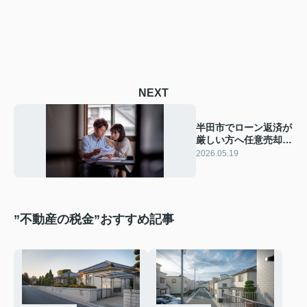
NEXT
半田市でローン返済が
厳しい方へ任意売却の
基本！生活再建につな
2026.05.19
げる進め方を解説
”不動産の税金”おすすめ記事