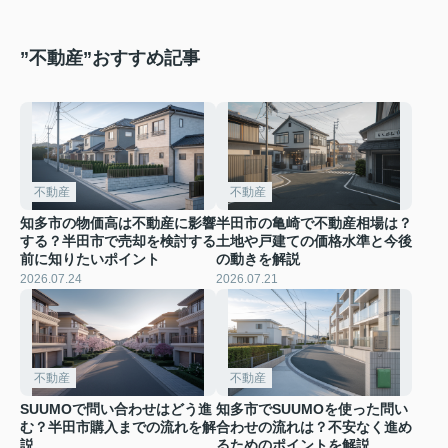
”不動産”おすすめ記事
不動産
不動産
知多市の物価高は不動産に影響
半田市の亀崎で不動産相場は？
する？半田市で売却を検討する
土地や戸建ての価格水準と今後
前に知りたいポイント
の動きを解説
2026.07.24
2026.07.21
不動産
不動産
SUUMOで問い合わせはどう進
知多市でSUUMOを使った問い
む？半田市購入までの流れを解
合わせの流れは？不安なく進め
説
るためのポイントを解説