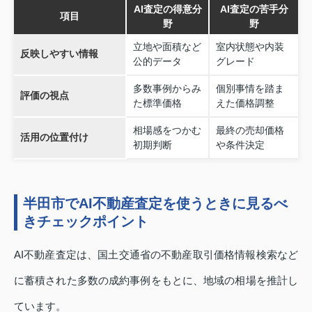
AI査定の得意分
AI査定の苦手分
項目
野
野
立地や面積など
室内状態や内装
反映しやすい情報
公的データ
グレード
多数事例からみ
個別事情を踏ま
評価の視点
た標準価格
えた価格調整
相場感をつかむ
最終の売却価格
活用の位置付け
初期判断
や条件決定
半田市でAI不動産査定を使うときに見るべ
きチェックポイント
AI不動産査定は、国土交通省の不動産取引価格情報検索など
に蓄積された多数の成約事例をもとに、地域の相場を推計し
ています。