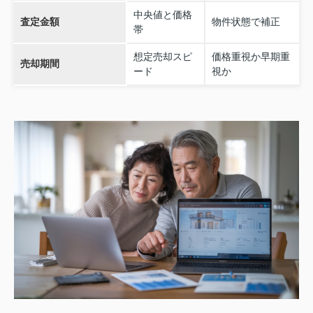
中央値と価格
査定金額
物件状態で補正
帯
想定売却スピ
価格重視か早期重
売却期間
ード
視か